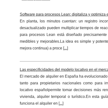
Software para procesos Lean: digitaliza y optimiza
En planta, los minutos cuentan: un registro in
desactualizado pueden multiplicar tiempos de reacc
para procesos Lean está diseñado precisamente par
medibles y mejorables.La idea es simple y potente:
mejora continua) a proce [
...
]
Las especificidades del modelo locativo en el merc
El mercado de alquiler en España ha evolucionado c
tanto para propietarios nacionales como para in
locativo españolpermite tomar decisiones más rent
vivienda, alquiler temporal o turístico.En esta g
funciona el alquiler en [
...
]