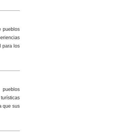
e pueblos
eriencias
l para los
 pueblos
urísticas
ja que sus