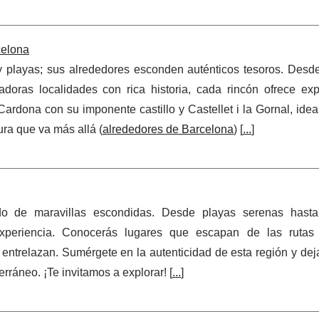
celona
y playas; sus alrededores esconden auténticos tesoros. Desd
oras localidades con rica historia, cada rincón ofrece exp
rdona con su imponente castillo y Castellet i la Gornal, idea
ra que va más allá (
alrededores de Barcelona
) [
...
]
 de maravillas escondidas. Desde playas serenas hasta
periencia. Conocerás lugares que escapan de las rutas t
e entrelazan. Sumérgete en la autenticidad de esta región y de
rráneo. ¡Te invitamos a explorar! [
...
]